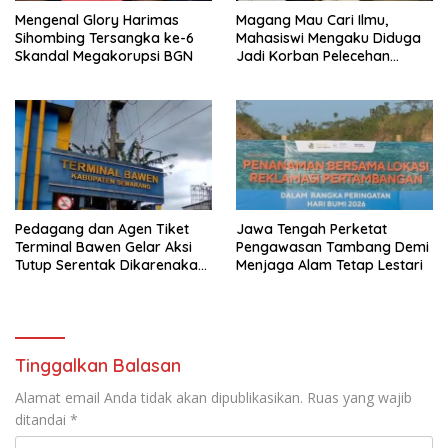
Mengenal Glory Harimas
Magang Mau Cari Ilmu,
Sihombing Tersangka ke-6
Mahasiswi Mengaku Diduga
Skandal Megakorupsi BGN
Jadi Korban Pelecehan
Oknum Advokat, ELBEHA
Barometer: Kampus Harus
Turun Tangan, Jangan
Tunggu Viral
Pedagang dan Agen Tiket
Jawa Tengah Perketat
Terminal Bawen Gelar Aksi
Pengawasan Tambang Demi
Tutup Serentak Dikarenakan
Menjaga Alam Tetap Lestari
Pengelola Terminal Bawen
Menutup Akses Pintu Utama
Di jalan Arah Bawen-
Ambarawa
Tinggalkan Balasan
Alamat email Anda tidak akan dipublikasikan.
Ruas yang wajib
ditandai
*