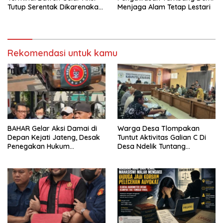
Tutup Serentak Dikarenakan
Menjaga Alam Tetap Lestari
Pengelola Terminal Bawen
Menutup Akses Pintu Utama
Di jalan Arah Bawen-
Ambarawa
Rekomendasi untuk kamu
BAHAR Gelar Aksi Damai di
Warga Desa Tlompakan
Depan Kejati Jateng, Desak
Tuntut Aktivitas Galian C Di
Penegakan Hukum
Desa Ndelik Tuntang
Transparan dan Tanpa
Bertanggung Jawab,DPRD
Tebang Pilih
:Tutup Saja Jika Masih
Ngeyel !!