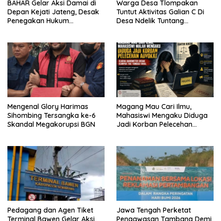
BAHAR Gelar Aksi Damai di
Warga Desa Tlompakan
Depan Kejati Jateng, Desak
Tuntut Aktivitas Galian C Di
Penegakan Hukum
Desa Ndelik Tuntang
Transparan dan Tanpa
Bertanggung Jawab,DPRD
Tebang Pilih
:Tutup Saja Jika Masih
Ngeyel !!
Mengenal Glory Harimas
Magang Mau Cari Ilmu,
Sihombing Tersangka ke-6
Mahasiswi Mengaku Diduga
Skandal Megakorupsi BGN
Jadi Korban Pelecehan
Oknum Advokat, ELBEHA
Barometer: Kampus Harus
Turun Tangan, Jangan
Tunggu Viral
Pedagang dan Agen Tiket
Jawa Tengah Perketat
Terminal Bawen Gelar Aksi
Pengawasan Tambang Demi