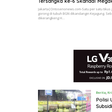
Tersangka ke-6 Skandal Mega
BGN
Jakarta|Ontosenonews.com-Satu per satu tikus 
gorong di tubuh BGN dikandangin Kejagung. Se
dikerangkeng H…
Berita
,
Kr
Polisi
Subsid