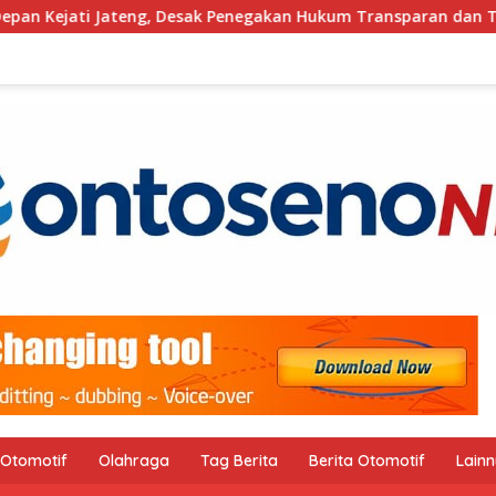
k Penegakan Hukum Transparan dan Tanpa Tebang Pilih
Otomotif
Olahraga
Tag Berita
Berita Otomotif
Lain