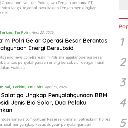
|Ontosenonews.com-Polda Jawa Tengah bersama PT
 Patra Niaga Regional Jawa Bagian Tengah mengungkap
kasus…
Pop
Terkini
,
Tni Polri
April 23, 2026
1
rim Polri Gelar Operasi Besar Berantas
ahgunaan Energi Bersubsidi
2
ntosenonews.com-Bareskrim Polri menggelar operasi besar
berantas penyalahgunaan energi bersubsidi, dengan hasil
n dalam waktu…
3
iminal
,
Terkini
,
Tni Polri
April 15, 2026
s Salatiga Ungkap Penyalahgunaan BBM
4
sidi Jenis Bio Solar, Dua Pelaku
nkan
5
Ontosenonews.com-Satuan Reserse Kriminal (Satreskrim) Polres
berhasil mengungkap kasus dugaan penyalahgunaan