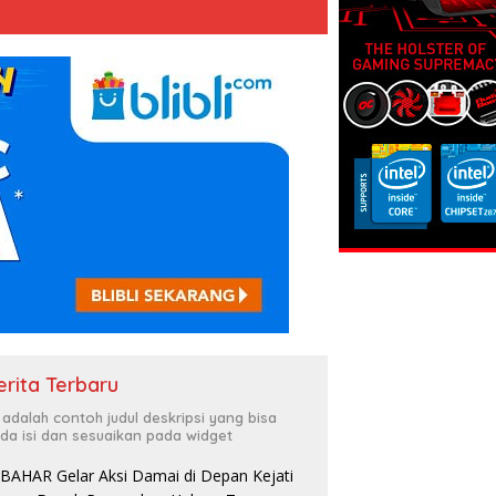
erita Terbaru
i adalah contoh judul deskripsi yang bisa
da isi dan sesuaikan pada widget