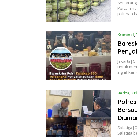
Semarang
Pertamina
puluhan 
Kriminal
,
Baresk
Penyal
Jakarta|O
untuk mem
signifika
Berita
,
Kr
Polre
Bersub
Diama
Salatiga|
Salatiga 