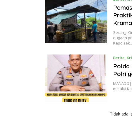
Pemasa
Prakti
Krama
Serang|On
dugaan pra
Kapolsek
Berita
,
Kr
Polda 
Polri 
MANADO|On
melalui K
Tidak ada l