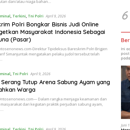
tan dan/atau niaga bahan…
6
iminal
,
Terkini
,
Tni Polri
April 9, 2026
rim Polri Bongkar Bisnis Judi Online
etkan Masyarakat Indonesia Sebagai
na (Pasar)
Ber
tosenonews.com-Direktur Tipideksus Bareskrim Polri Brigjen
Ini 
post
arif Simanjuntak mengatakan pelaku judol tersebut telah
pada
p…
iminal
,
Tni Polri
April 9, 2026
 Serang Tutup Arena Sabung Ayam yang
ahkan Warga
ntosenonews.com— Dalam rangka menjaga keamanan dan
 masyarakat dari kegiatan praktik perjudian sabung ayam,
n…
Juni 
iminal
,
Terkini
,
Tni Polri
April 9, 2026
Meng