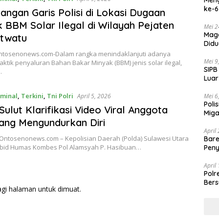
ke-6
ngan Garis Polisi di Lokasi Dugaan
k BBM Solar Ilegal di Wilayah Pejaten
Mei 2
Maga
twatu
Didu
ELBE
tosenonews.com-Dalam rangka menindaklanjuti adanya
Tang
Mei 9
ktik penyaluran Bahan Bakar Minyak (BBM) jenis solar ilegal,
SIPB
…
Luar
Perm
iminal
,
Terkini
,
Tni Polri
Mei 6
April 5, 2026
Poli
Sulut Klarifikasi Video Viral Anggota
Miga
yang Mengundurkan Diri
April
tosenonews.com – Kepolisian Daerah (Polda) Sulawesi Utara
Bare
abid Humas Kombes Pol Alamsyah P. Hasibuan…
Peny
April
Polr
Bers
agi halaman untuk dimuat.
Dia