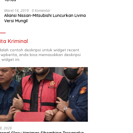
Maret 16, 2019
0 Komentar
Aliansi Nissan-Mitsubishi Luncurkan Livina
Versi Mungil
ita Kriminal
adalah contoh deskripsi untuk widget recent
 wpberita, anda bisa memasukkan deskripsi
 widget ini.
18, 2026
enal Glory Harimas Sihombing Tersangka