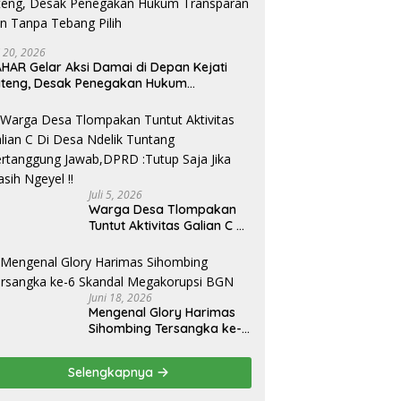
i 20, 2026
gang dan Agen Tiket
Jawa Tengah Perketat
S
HAR Gelar Aksi Damai di Depan Kejati
nal Bawen Gelar Aksi
Pengawasan Tambang Demi
T
teng, Desak Penegakan Hukum
 Serentak Dikarenakan
Menjaga Alam Tetap Lestari
Z
ansparan dan Tanpa Tebang Pilih
lola Terminal Bawen
D
up Akses Pintu Utama Di
n Arah Bawen-Ambarawa
Juli 5, 2026
Warga Desa Tlompakan
Tuntut Aktivitas Galian C Di
Desa Ndelik Tuntang
Bertanggung Jawab,DPRD
:Tutup Saja Jika Masih
Ngeyel !!
Juni 18, 2026
Mengenal Glory Harimas
Sihombing Tersangka ke-6
Skandal Megakorupsi BGN
Selengkapnya