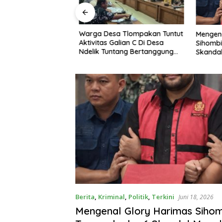
 Aksi Damai di
Warga Desa Tlompakan Tuntut
Mengenal
i Jateng, Desak
Aktivitas Galian C Di Desa
Sihombin
Hukum Transparan
Ndelik Tuntang Bertanggung
Skandal
ebang Pilih
Jawab,DPRD :Tutup Saja Jika
Masih Ngeyel !!
Berita
,
Kriminal
,
Politik
,
Terkini
Juni 18, 2026
Mengenal Glory Harimas Siho