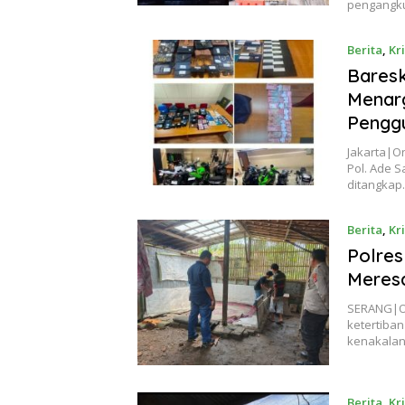
pengangku
Berita
,
Kr
Baresk
Menarg
Penggu
Jakarta|On
Pol. Ade S
ditangka
Berita
,
Kr
Polres
Meres
SERANG|O
ketertiban
kenakala
Berita
,
Kr