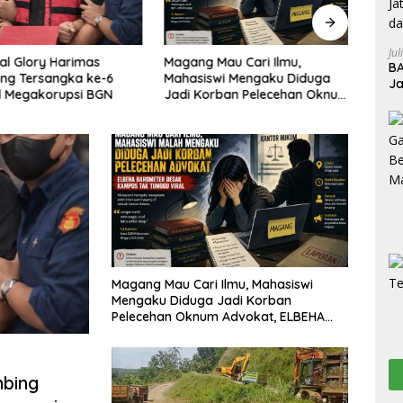
Jul
Peda
 Glory Harimas
Magang Mau Cari Ilmu,
BA
Termi
g Tersangka ke-6
Mahasiswi Mengaku Diduga
Ja
Tutup
 Megakorupsi BGN
Jadi Korban Pelecehan Oknum
Tr
Penge
Advokat, ELBEHA Barometer:
Menut
Kampus Harus Turun Tangan,
jala
Jangan Tunggu Viral
Magang Mau Cari Ilmu, Mahasiswi
Mengaku Diduga Jadi Korban
Pelecehan Oknum Advokat, ELBEHA
Barometer: Kampus Harus Turun
Tangan, Jangan Tunggu Viral
mbing