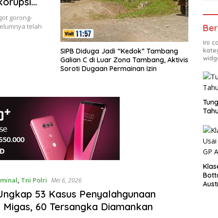
korupsi
got gorong-
belumnya telah
Ber
Ini 
kate
SIPB Diduga Jadi “Kedok” Tambang
widg
Galian C di Luar Zona Tambang, Aktivis
Soroti Dugaan Permainan Izin
Tung
Tahu
Klas
Bott
iminal
,
Tni Polri
Mei 6, 2026
Aust
 Ungkap 53 Kasus Penyalahgunaan
i Migas, 60 Tersangka Diamankan