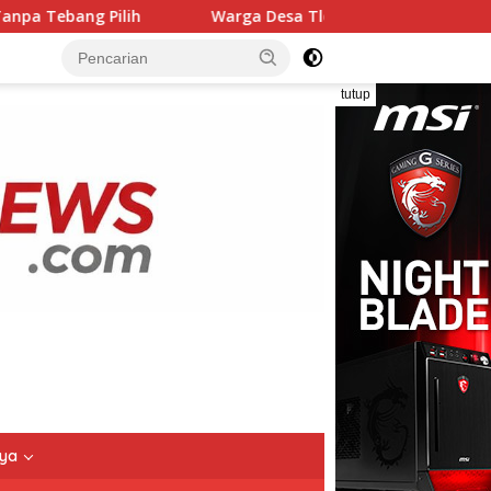
Warga Desa Tlompakan Tuntut Aktivitas Galian C Di Desa Ndeli
tutup
nya