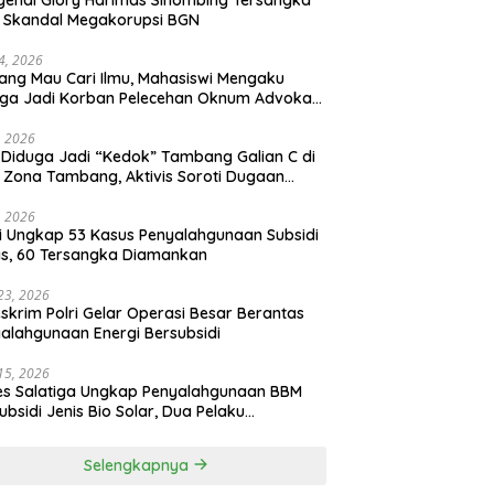
 Skandal Megakorupsi BGN
4, 2026
ng Mau Cari Ilmu, Mahasiswi Mengaku
ga Jadi Korban Pelecehan Oknum Advokat,
HA Barometer: Kampus Harus Turun
an, Jangan Tunggu Viral
, 2026
 Diduga Jadi “Kedok” Tambang Galian C di
 Zona Tambang, Aktivis Soroti Dugaan
ainan Izin
, 2026
si Ungkap 53 Kasus Penyalahgunaan Subsidi
s, 60 Tersangka Diamankan
 23, 2026
skrim Polri Gelar Operasi Besar Berantas
alahgunaan Energi Bersubsidi
 15, 2026
es Salatiga Ungkap Penyalahgunaan BBM
ubsidi Jenis Bio Solar, Dua Pelaku
mankan
Selengkapnya