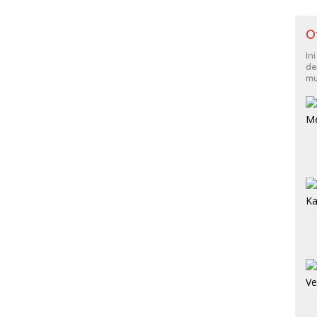
O
In
de
mu