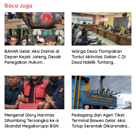
Baca Juga
BAHAR Gelar Aksi Damai di
Warga Desa Tlompakan
Depan Kejati Jateng, Desak
Tuntut Aktivitas Galian C Di
Penegakan Hukum
Desa Ndelik Tuntang
Transparan dan Tanpa
Bertanggung Jawab,DPRD
Tebang Pilih
:Tutup Saja Jika Masih
Ngeyel !!
Mengenal Glory Harimas
Pedagang dan Agen Tiket
Sihombing Tersangka ke-6
Terminal Bawen Gelar Aksi
Skandal Megakorupsi BGN
Tutup Serentak Dikarenakan
Pengelola Terminal Bawen