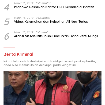
4
Maret 16, 2019
0 Komentar
Prabowo Resmikan Kantor DPD Gerindra di Banten
5
Maret 16, 2019
0 Komentar
Video: Kelemahan dan Kelebihan All New Terios
6
Maret 16, 2019
0 Komentar
Aliansi Nissan-Mitsubishi Luncurkan Livina Versi Mungil
Berita Kriminal
Ini adalah contoh deskripsi untuk widget recent post wpberita,
anda bisa memasukkan deskripsi pada widget ini.