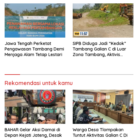
Menutup Akses Pintu Utama
Di jalan Arah Bawen-
Ambarawa
Jawa Tengah Perketat
SIPB Diduga Jadi “Kedok”
Pengawasan Tambang Demi
Tambang Galian C di Luar
Menjaga Alam Tetap Lestari
Zona Tambang, Aktivis
Soroti Dugaan Permainan
Izin
Rekomendasi untuk kamu
BAHAR Gelar Aksi Damai di
Warga Desa Tlompakan
Depan Kejati Jateng, Desak
Tuntut Aktivitas Galian C Di