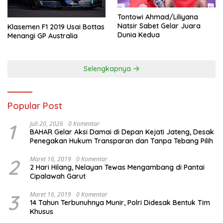
Tontowi Ahmad/Liliyana
Natsir Sabet Gelar Juara
Klasemen F1 2019 Usai Bottas
Dunia Kedua
Menangi GP Australia
Selengkapnya
Popular Post
1
Juli 20, 2026
0 Komentar
BAHAR Gelar Aksi Damai di Depan Kejati Jateng, Desak
Penegakan Hukum Transparan dan Tanpa Tebang Pilih
2
Maret 16, 2019
0 Komentar
2 Hari Hilang, Nelayan Tewas Mengambang di Pantai
Cipalawah Garut
3
Maret 16, 2019
0 Komentar
14 Tahun Terbunuhnya Munir, Polri Didesak Bentuk Tim
Khusus