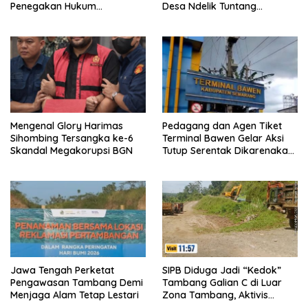
Penegakan Hukum
Desa Ndelik Tuntang
Transparan dan Tanpa
Bertanggung Jawab,DPRD
Tebang Pilih
:Tutup Saja Jika Masih
Ngeyel !!
Mengenal Glory Harimas
Pedagang dan Agen Tiket
Sihombing Tersangka ke-6
Terminal Bawen Gelar Aksi
Skandal Megakorupsi BGN
Tutup Serentak Dikarenakan
Pengelola Terminal Bawen
Menutup Akses Pintu Utama
Di jalan Arah Bawen-
Ambarawa
Jawa Tengah Perketat
SIPB Diduga Jadi “Kedok”
Pengawasan Tambang Demi
Tambang Galian C di Luar
Menjaga Alam Tetap Lestari
Zona Tambang, Aktivis
Soroti Dugaan Permainan