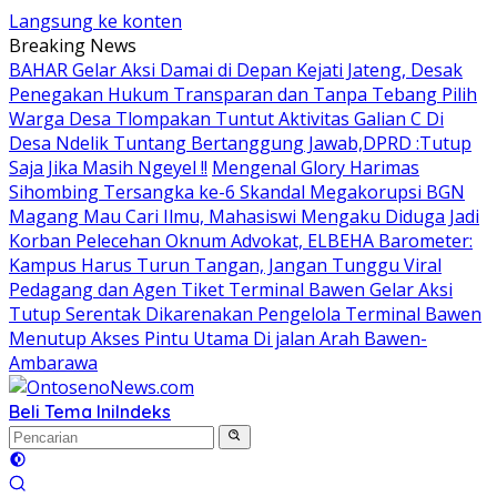
Langsung ke konten
Breaking News
BAHAR Gelar Aksi Damai di Depan Kejati Jateng, Desak
Penegakan Hukum Transparan dan Tanpa Tebang Pilih
Warga Desa Tlompakan Tuntut Aktivitas Galian C Di
Desa Ndelik Tuntang Bertanggung Jawab,DPRD :Tutup
Saja Jika Masih Ngeyel !!
Mengenal Glory Harimas
Sihombing Tersangka ke-6 Skandal Megakorupsi BGN
Magang Mau Cari Ilmu, Mahasiswi Mengaku Diduga Jadi
Korban Pelecehan Oknum Advokat, ELBEHA Barometer:
Kampus Harus Turun Tangan, Jangan Tunggu Viral
Pedagang dan Agen Tiket Terminal Bawen Gelar Aksi
Tutup Serentak Dikarenakan Pengelola Terminal Bawen
Menutup Akses Pintu Utama Di jalan Arah Bawen-
Ambarawa
Beli Tema Ini
Indeks