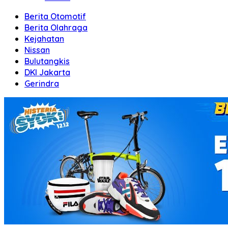
Berita Otomotif
Berita Olahraga
Kejahatan
Nissan
Bulutangkis
DKI Jakarta
Gerindra