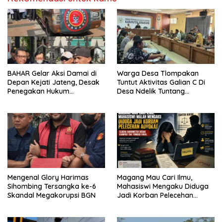
BAHAR Gelar Aksi Damai di
Warga Desa Tlompakan
Depan Kejati Jateng, Desak
Tuntut Aktivitas Galian C Di
Penegakan Hukum
Desa Ndelik Tuntang
Transparan dan Tanpa
Bertanggung Jawab,DPRD
Tebang Pilih
:Tutup Saja Jika Masih
Ngeyel !!
Mengenal Glory Harimas
Magang Mau Cari Ilmu,
Sihombing Tersangka ke-6
Mahasiswi Mengaku Diduga
Skandal Megakorupsi BGN
Jadi Korban Pelecehan
Oknum Advokat, ELBEHA
Barometer: Kampus Harus
Turun Tangan, Jangan