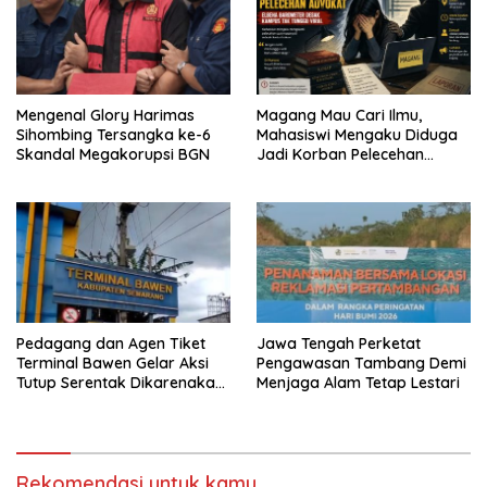
Mengenal Glory Harimas
Magang Mau Cari Ilmu,
Sihombing Tersangka ke-6
Mahasiswi Mengaku Diduga
Skandal Megakorupsi BGN
Jadi Korban Pelecehan
Oknum Advokat, ELBEHA
Barometer: Kampus Harus
Turun Tangan, Jangan
Tunggu Viral
Pedagang dan Agen Tiket
Jawa Tengah Perketat
Terminal Bawen Gelar Aksi
Pengawasan Tambang Demi
Tutup Serentak Dikarenakan
Menjaga Alam Tetap Lestari
Pengelola Terminal Bawen
Menutup Akses Pintu Utama
Di jalan Arah Bawen-
Ambarawa
Rekomendasi untuk kamu