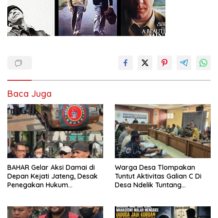
Baca Juga
BAHAR Gelar Aksi Damai di
Warga Desa Tlompakan
Depan Kejati Jateng, Desak
Tuntut Aktivitas Galian C Di
Penegakan Hukum
Desa Ndelik Tuntang
Transparan dan Tanpa
Bertanggung Jawab,DPRD
Tebang Pilih
:Tutup Saja Jika Masih
Ngeyel !!