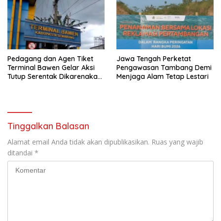
Tunggu Viral
Pedagang dan Agen Tiket
Jawa Tengah Perketat
Terminal Bawen Gelar Aksi
Pengawasan Tambang Demi
Tutup Serentak Dikarenakan
Menjaga Alam Tetap Lestari
Pengelola Terminal Bawen
Menutup Akses Pintu Utama
Di jalan Arah Bawen-
Ambarawa
Tinggalkan Balasan
Alamat email Anda tidak akan dipublikasikan.
Ruas yang wajib
ditandai
*