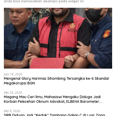
anda bisa memasukkan deskripsi pada widget ini.
Juni 18, 2026
Mengenal Glory Harimas Sihombing Tersangka ke-6 Skandal
Megakorupsi BGN
Mei 24, 2026
Magang Mau Cari Ilmu, Mahasiswi Mengaku Diduga Jadi
Korban Pelecehan Oknum Advokat, ELBEHA Barometer:
Kampus Harus Turun Tangan, Jangan Tunggu Viral
Mei 9, 2026
SIPB Diduga Jadi “Kedok” Tambang Galian C di Luar Zona