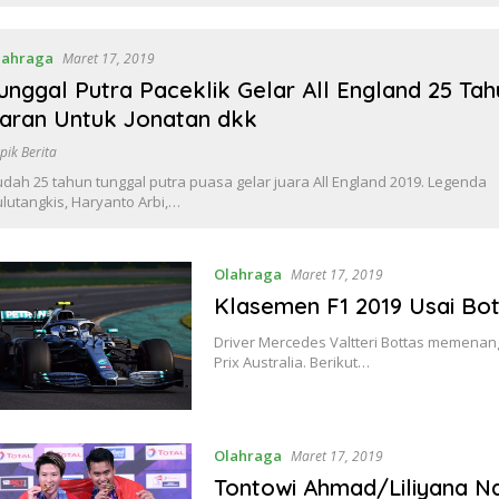
lahraga
Maret 17, 2019
unggal Putra Paceklik Gelar All England 25 Tahu
aran Untuk Jonatan dkk
pik Berita
dah 25 tahun tunggal putra puasa gelar juara All England 2019. Legenda
lutangkis, Haryanto Arbi,…
Olahraga
Maret 17, 2019
Klasemen F1 2019 Usai Bot
Driver Mercedes Valtteri Bottas memenan
Prix Australia. Berikut…
Olahraga
Maret 17, 2019
Tontowi Ahmad/Liliyana Na