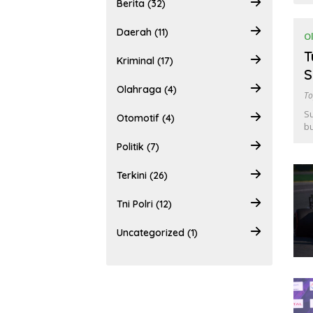
Berita (32)
Daerah (11)
O
T
Kriminal (17)
S
Olahraga (4)
To
Su
Otomotif (4)
bu
Politik (7)
Terkini (26)
Tni Polri (12)
Uncategorized (1)