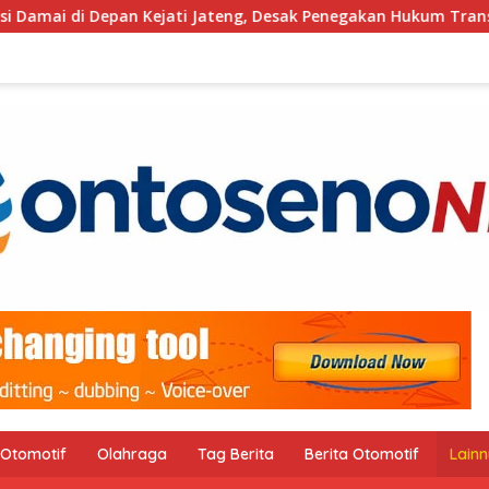
Depan Kejati Jateng, Desak Penegakan Hukum Transparan dan T
Otomotif
Olahraga
Tag Berita
Berita Otomotif
Lain